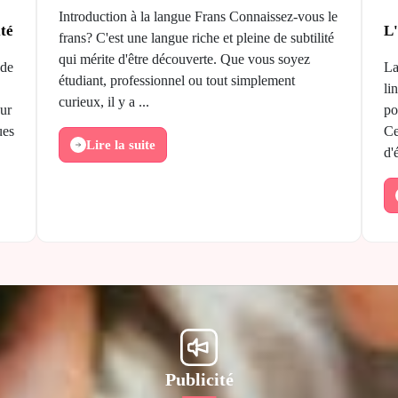
Introduction à la langue Frans Connaissez-vous le
té
L'
frans? C'est une langue riche et pleine de subtilité
qui mérite d'être découverte. Que vous soyez
nde
La
étudiant, professionnel ou tout simplement
li
curieux, il y a ...
ur
po
ues
Ce
Lire la suite
d'
Publicité