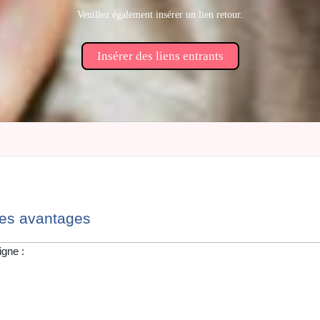
Veuillez également insérer un lien retour.
Insérer des liens entrants
les avantages
igne :